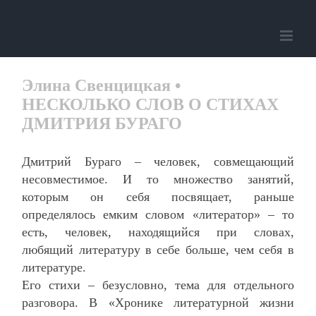
Skip
to
content
Элина Свенцицкая •
НЕСКОЛЬКО СЛОВ О СТИХАХ
ДМИТРИЯ БУРАГО
Дмитрий Бураго – человек, совмещающий
несовместимое. И то множество занятий,
которым он себя посвящает, раньше
определялось емким словом «литератор» – то
есть, человек, находящийся при словах,
любящий литературу в себе больше, чем себя в
литературе.
Его стихи – безусловно, тема для отдельного
разговора. В «Хронике литературной жизни